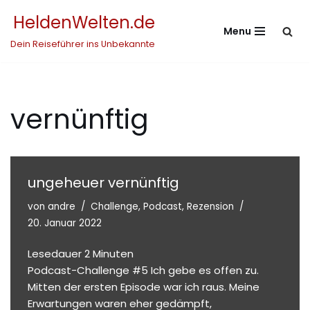
HeldenWelten.de
Menu
Zum
Dein Reiseführer ins Unbekannte
Inhalt
springen
vernünftig
ungeheuer vernünftig
von
andre
Challenge
,
Podcast
,
Rezension
20. Januar 2022
Lesedauer
2
Minuten
Podcast-Challenge #5 Ich gebe es offen zu.
Mitten der ersten Episode war ich raus. Meine
Erwartungen waren eher gedämpft,