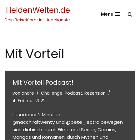
HeldenWelten.de
Menu
Zum
Dein Reiseführer ins Unbekannte
Inhalt
springen
Mit Vorteil
Mit Vorteil Podcast!
von
andre
Challenge
,
Podcast
,
Rezension
4. Februar 2022
Lesedauer
2
Minuten
@nacchiraltwenty und @pete_lectro bewegen
sich diebisch durch Filme und Serien, Comics,
Mangas und Romanen, durch Mythen und